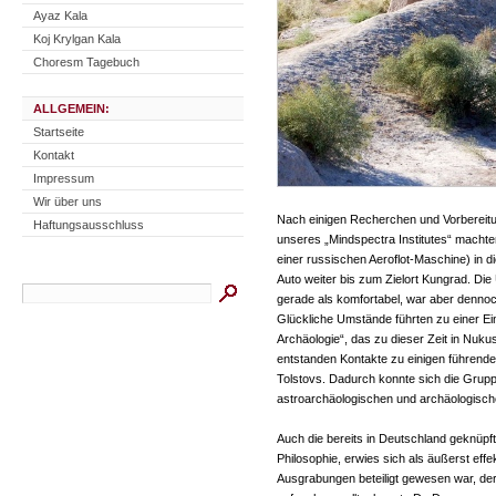
Ayaz Kala
Koj Krylgan Kala
Choresm Tagebuch
ALLGEMEIN:
Startseite
Kontakt
Impressum
Wir über uns
Nach einigen Recherchen und Vorbereitu
Haftungsausschluss
unseres „Mindspectra Institutes“ machte
einer russischen Aeroflot-Maschine) in 
Auto weiter bis zum Zielort Kungrad. Die
gerade als komfortabel, war aber dennoch
Glückliche Umstände führten zu einer 
Archäologie“, das zu dieser Zeit in Nuku
entstanden Kontakte zu einigen führende
Tolstovs. Dadurch konnte sich die Grupp
astroarchäologischen und archäologisch
Auch die bereits in Deutschland geknüp
Philosophie, erwies sich als äußerst effe
Ausgrabungen beteiligt gewesen war, d