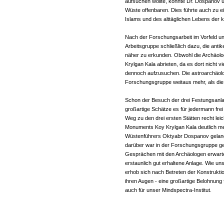
aufsuchen wollte, konnte Dr. Dospanov 
Wüste offenbaren. Dies führte auch zu e
Islams und des alttäglichen Lebens der 
Nach der Forschungsarbeit im Vorfeld u
Arbeitsgruppe schließlich dazu, die anti
näher zu erkunden. Obwohl die Archäolo
Krylgan Kala abrieten, da es dort nicht v
dennoch aufzusuchen. Die astroarchäolo
Forschungsgruppe weitaus mehr, als die
Schon der Besuch der drei Festungsanlag
großartige Schätze es für jedermann fr
Weg zu den drei ersten Stätten recht lei
Monuments Koy Krylgan Kala deutlich me
Wüstenführers Oktyabr Dospanov gelang 
darüber war in der Forschungsgruppe ge
Gesprächen mit den Archäologen erwartete
erstaunlich gut erhaltene Anlage. Wie un
erhob sich nach Betreten der Konstrukti
ihren Augen - eine großartige Belohnung
auch für unser Mindspectra-Institut.