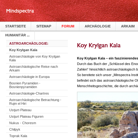
STARTSEITE
SITEMAP
FORUM
ARCHÄOLOGIE
ARKAIM
HUMANITÄR ...
ASTROARCHÄOLOGIE:
Koy Krylgan Kala
Astroarchäologie von Koy Krylgan
Koy Krylgan Kala – ein faszinierend
Kala
Durch das Buch der „Schlüssel des Enoc
Astroarchäologische Reise nach
Zahlen“ hinsichtlich astroarchäologisch
Arkaim
So bereitete sich unser „Minspectra Insti
Astroarchäologie in Europa
befindet sich das astroarchäologische O
Bosnien Pyramiden -
Menschheitsgeschichte, die durch archä
Bosnienpyramiden
Astroarchäologie-Chartres
Astroarchäologische Betrachtung -
Rujm el Hiri
Ustjurt-Plateau
Ustjurt Plateau Figuren
Nukus - Choresm
Chilpyk
Toprak Kala