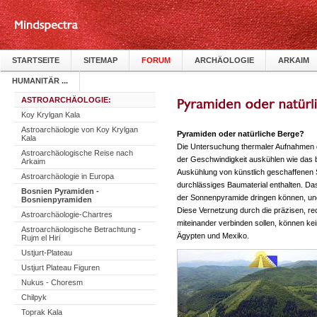
STARTSEITE
SITEMAP
FORUM
ARCHÄOLOGIE
ARKAIM
HUMANITÄR ...
ASTROARCHÄOLOGIE:
Koy Krylgan Kala
Astroarchäologie von Koy Krylgan
Pyramiden oder natürliche Berge?
Kala
Die Untersuchung thermaler Aufnahmen d
Astroarchäologische Reise nach
der Geschwindigkeit auskühlen wie das b
Arkaim
Auskühlung von künstlich geschaffenen 
Astroarchäologie in Europa
durchlässiges Baumaterial enthalten. Da
Bosnien Pyramiden -
der Sonnenpyramide dringen können, und 
Bosnienpyramiden
Diese Vernetzung durch die präzisen, re
Astroarchäologie-Chartres
miteinander verbinden sollen, können ke
Astroarchäologische Betrachtung -
Ägypten und Mexiko.
Rujm el Hiri
Ustjurt-Plateau
Ustjurt Plateau Figuren
Nukus - Choresm
Chilpyk
Toprak Kala