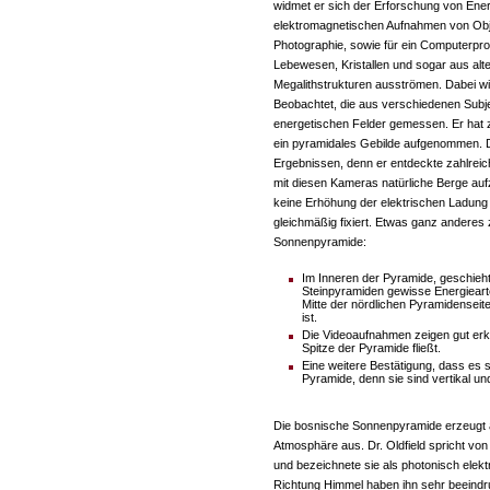
widmet er sich der Erforschung von Ener
elektromagnetischen Aufnahmen von Obje
Photographie, sowie für ein Computerp
Lebewesen, Kristallen und sogar aus alt
Megalithstrukturen ausströmen. Dabei wi
Beobachtet, die aus verschiedenen Subj
energetischen Felder gemessen. Er hat zu
ein pyramidales Gebilde aufgenommen. D
Ergebnissen, denn er entdeckte zahlreiche
mit diesen Kameras natürliche Berge auf
keine Erhöhung der elektrischen Ladung f
gleichmäßig fixiert. Etwas ganz anderes
Sonnenpyramide:
Im Inneren der Pyramide, geschieh
Steinpyramiden gewisse Energieart
Mitte der nördlichen Pyramidenseite
ist.
Die Videoaufnahmen zeigen gut erk
Spitze der Pyramide fließt.
Eine weitere Bestätigung, dass es s
Pyramide, denn sie sind vertikal un
Die bosnische Sonnenpyramide erzeugt al
Atmosphäre aus. Dr. Oldfield spricht vo
und bezeichnete sie als photonisch ele
Richtung Himmel haben ihn sehr beeindr