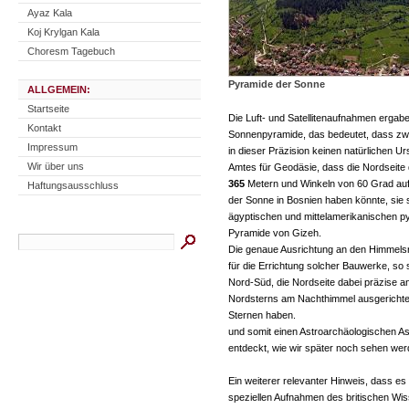
Ayaz Kala
Koj Krylgan Kala
Choresm Tagebuch
Pyramide der Sonne
ALLGEMEIN:
Startseite
Die Luft- und Satellitenaufnahmen ergabe
Kontakt
Sonnenpyramide, das bedeutet, dass zwe
Impressum
in dieser Präzision keinen natürlichen
Wir über uns
Amtes für Geodäsie, dass die Nordseite 
365
Metern und Winkeln von 60 Grad auf
Haftungsausschluss
der Sonne in Bosnien haben könnte, sie s
ägyptischen und mittelamerikanischen py
Pyramide von Gizeh.
Die genaue Ausrichtung an den Himmelsr
für die Errichtung solcher Bauwerke, so
Nord-Süd, die Nordseite dabei präzise a
Nordsterns am Nachthimmel ausgerichtet,
Sternen haben.
und somit einen Astroarchäologischen A
entdeckt, wie wir später noch sehen wer
Ein weiterer relevanter Hinweis, dass es 
speziellen Aufnahmen des britischen Wiss