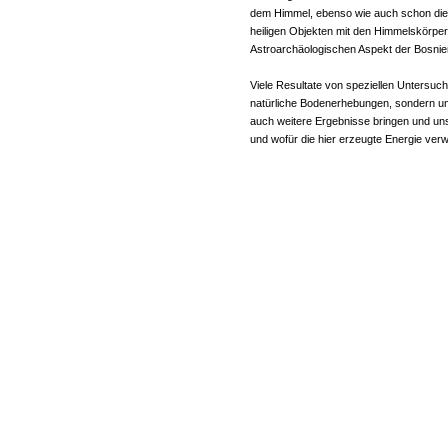
dem Himmel, ebenso wie auch schon die 
heiligen Objekten mit den Himmelskörp
Astroarchäologischen Aspekt der Bosni
Viele Resultate von speziellen Untersuc
natürliche Bodenerhebungen, sondern um
auch weitere Ergebnisse bringen und un
und wofür die hier erzeugte Energie ver