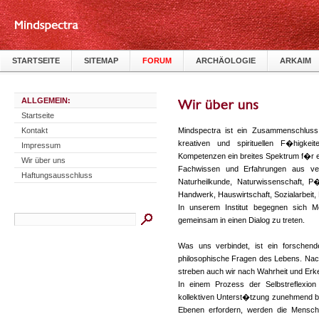
STARTSEITE
SITEMAP
FORUM
ARCHÄOLOGIE
ARKAIM
ALLGEMEIN:
Startseite
Kontakt
Mindspectra ist ein Zusammenschluss 
kreativen und spirituellen F�higkei
Impressum
Kompetenzen ein breites Spektrum f�r ei
Wir über uns
Fachwissen und Erfahrungen aus ver
Haftungsausschluss
Naturheilkunde, Naturwissenschaft, P�
Handwerk, Hauswirtschaft, Sozialarbeit,
In unserem Institut begegnen sich 
gemeinsam in einen Dialog zu treten.
Was uns verbindet, ist ein forschen
philosophische Fragen des Lebens. Nac
streben auch wir nach Wahrheit und Erke
In einem Prozess der Selbstreflexio
kollektiven Unterst�tzung zunehmend b
Ebenen erfordern, werden die Mensch