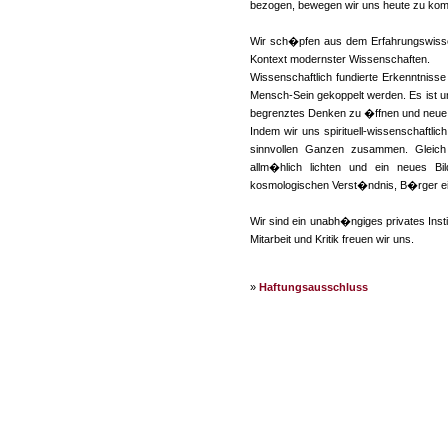
bezogen, bewegen wir uns heute zu kom
Wir sch�pfen aus dem Erfahrungswissen 
Kontext modernster Wissenschaften.
Wissenschaftlich fundierte Erkenntn
Mensch-Sein gekoppelt werden. Es ist u
begrenztes Denken zu �ffnen und neue 
Indem wir uns spirituell-wissenschaftli
sinnvollen Ganzen zusammen. Gleich
allm�hlich lichten und ein neues B
kosmologischen Verst�ndnis, B�rger ei
Wir sind ein unabh�ngiges privates Instit
Mitarbeit und Kritik freuen wir uns.
»
Haftungsausschluss