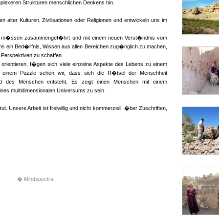
plexeren Strukturen menschlichen Denkens hin.
alter Kulturen, Zivilisationen oder Religionen und entwickeln uns im
isse m�ssen zusammengef�hrt und mit einem neuen Verst�ndnis vom
ns ein Bed�rfnis, Wissen aus allen Bereichen zug�nglich zu machen,
Perspektiven zu schaffen.
ch orientieren, f�gen sich viele einzelne Aspekte des Lebens zu einem
 einem Puzzle sehen wir, dass sich die R�tsel der Menschheit
ild des Menschen entsteht. Es zeigt einen Menschen mit einem
nes multidimensionalen Universums zu sein.
ut. Unsere Arbeit ist freiwillig und nicht kommerziell. �ber Zuschriften,
� Mindspectra