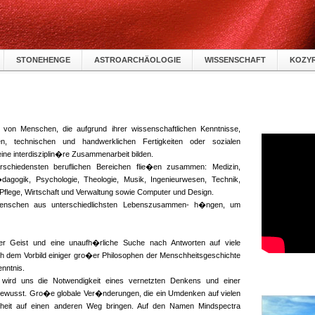
STONEHENGE
ASTROARCHÄOLOGIE
WISSENSCHAFT
KOZY
von Menschen, die aufgrund ihrer wissenschaftlichen Kenntnisse,
ten, technischen und handwerklichen Fertigkeiten oder sozialen
ne interdisziplin�re Zusammenarbeit bilden.
schiedensten beruflichen Bereichen flie�en zusammen: Medizin,
dagogik, Psychologie, Theologie, Musik, Ingenieurwesen, Technik,
 Pflege, Wirtschaft und Verwaltung sowie Computer und Design.
Menschen aus unterschiedlichsten Lebenszusammen- h�ngen, um
der Geist und eine unaufh�rliche Suche nach Antworten auf viele
h dem Vorbild einiger gro�er Philosophen der Menschheitsgeschichte
nntnis.
n wird uns die Notwendigkeit eines vernetzten Denkens und einer
ewusst. Gro�e globale Ver�nderungen, die ein Umdenken auf vielen
heit auf einen anderen Weg bringen. Auf den Namen Mindspectra