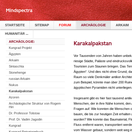
STARTSEITE
SITEMAP
FORUM
ARCHÄOLOGIE
ARKAIM
HUMANITÄR ...
ARCHÄOLOGIE:
Kungrad Projekt
Ägypten
Vor Tausenden von Jahren haben unbeka
Arkaim
riesige Städte, Paläste und eindrucksvo
Sintaschta
Touristen zum Staunen bringen. Das Terr
Ägypten“. Und dies nicht ohne Grund, da 
Stonehenge
Raum so viele Denkmäler antiker Archite
russian Arkaim
zum Beispiel, könnte man über 200 Ruine
Nukus
ägyptischen Pyramiden nicht unterliegen
Karakalpakstan
Azoren
Insgesamt gibt es hier fast tausend ant
Archäologische Struktur von Rogem
Menschen, der in ihre Nähe kommt, den
Hiri
Fragen auf: Wie konnten die Menschen 
Dr. Professor Tolstow
bauen, die bis zur heutigen Zeit erhalte
Prof. Dr. Vadim Jagodin
wurden? Wie konnte das Baumaterial, Fl
Fluss entfernt waren, transportiert wer
Kungrad
vom Wasser gebaut, sondern weit weg in
Kungrad Reisetagebuch