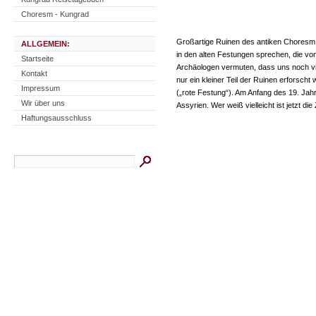
Choresm - Kungrad
Großartige Ruinen des antiken Choresm 
ALLGEMEIN:
in den alten Festungen sprechen, die v
Startseite
Archäologen vermuten, dass uns noch vi
Kontakt
nur ein kleiner Teil der Ruinen erforsch
Impressum
(„rote Festung“). Am Anfang des 19. Ja
Wir über uns
Assyrien. Wer weiß vielleicht ist jetzt 
Haftungsausschluss