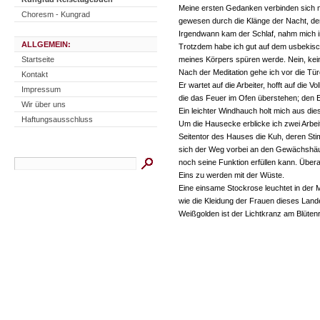
Meine ersten Gedanken verbinden sich m
Choresm - Kungrad
gewesen durch die Klänge der Nacht, de
Irgendwann kam der Schlaf, nahm mich i
ALLGEMEIN:
Trotzdem habe ich gut auf dem usbekisc
Startseite
meines Körpers spüren werde. Nein, ke
Nach der Meditation gehe ich vor die Tü
Kontakt
Er wartet auf die Arbeiter, hofft auf di
Impressum
die das Feuer im Ofen überstehen; den En
Wir über uns
Ein leichter Windhauch holt mich aus d
Haftungsausschluss
Um die Hausecke erblicke ich zwei Arbe
Seitentor des Hauses die Kuh, deren Stim
sich der Weg vorbei an den Gewächshäus
noch seine Funktion erfüllen kann. Überal
Eins zu werden mit der Wüste.
Eine einsame Stockrose leuchtet in der 
wie die Kleidung der Frauen dieses Land
Weißgolden ist der Lichtkranz am Blütenr