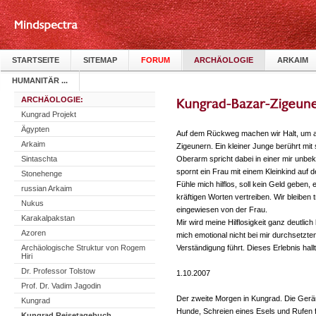
STARTSEITE
SITEMAP
FORUM
ARCHÄOLOGIE
ARKAIM
HUMANITÄR ...
ARCHÄOLOGIE:
Kungrad Projekt
Ägypten
Auf dem Rückweg machen wir Halt, um au
Arkaim
Zigeunern. Ein kleiner Junge berührt mit
Sintaschta
Oberarm spricht dabei in einer mir unbe
spornt ein Frau mit einem Kleinkind auf
Stonehenge
Fühle mich hilflos, soll kein Geld geben
russian Arkaim
kräftigen Worten vertreiben. Wir bleibe
Nukus
eingewiesen von der Frau.
Karakalpakstan
Mir wird meine Hilflosigkeit ganz deutlic
Azoren
mich emotional nicht bei mir durchsetzt
Archäologische Struktur von Rogem
Verständigung führt. Dieses Erlebnis hal
Hiri
Dr. Professor Tolstow
1.10.2007
Prof. Dr. Vadim Jagodin
Der zweite Morgen in Kungrad. Die Geräu
Kungrad
Hunde, Schreien eines Esels und Rufen
Kungrad Reisetagebuch